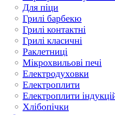
Для піци
Грилі барбекю
Грилі контактні
Грилі класичні
Раклетниці
Мікрохвильові печі
Електродуховки
Електроплити
Електроплити індукці
Хлібопічки