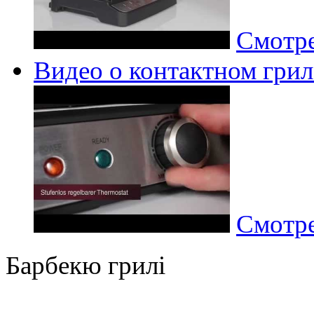
Смотре
Видео о контактном грил
Смотре
Барбекю грилі