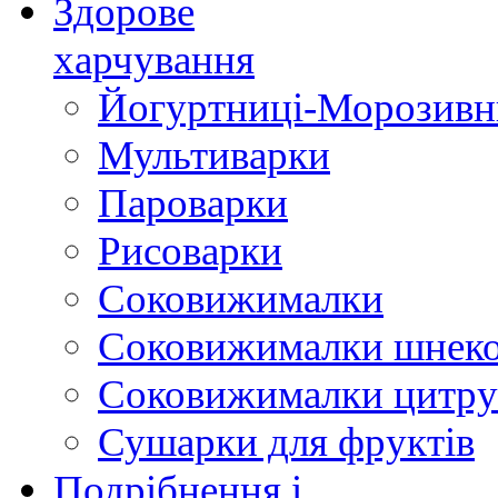
Здорове
харчування
Йогуртниці-Морозивн
Мультиварки
Пароварки
Рисоварки
Соковижималки
Соковижималки шнеко
Соковижималки цитру
Сушарки для фруктів
Подрібнення і