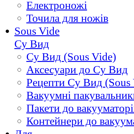
Електроножі
Точила для ножів
Sous Vide
Су Вид
Су Вид (Sous Vide)
Аксесуари до Су Вид
Рецепти Су Вид (Sous 
Вакуумні пакувальник
Пакети до вакууматорі
Контейнери до вакуум
Для