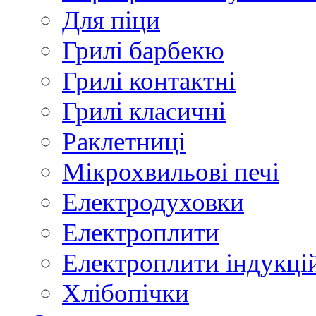
Для піци
Грилі барбекю
Грилі контактні
Грилі класичні
Раклетниці
Мікрохвильові печі
Електродуховки
Електроплити
Електроплити індукці
Хлібопічки