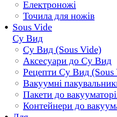
Електроножі
Точила для ножів
Sous Vide
Су Вид
Су Вид (Sous Vide)
Аксесуари до Су Вид
Рецепти Су Вид (Sous 
Вакуумні пакувальник
Пакети до вакууматорі
Контейнери до вакуум
Для