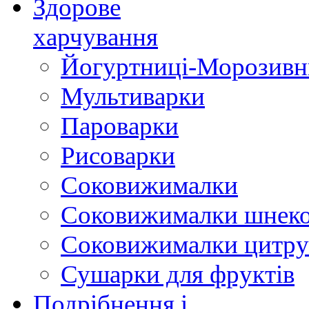
Здорове
харчування
Йогуртниці-Морозивн
Мультиварки
Пароварки
Рисоварки
Соковижималки
Соковижималки шнеко
Соковижималки цитру
Сушарки для фруктів
Подрібнення і