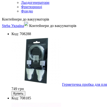
Льодогенератори
Фритюрниці
Фондю
Контейнери до вакууматорів
Steba Україна
Контейнери до вакууматорів
Код: 708288
Герметична пробка для пля
749
грн
Код: 708185