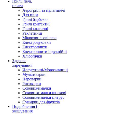
Грилі, печі,
плити
Аерогрилі та мультипечі
Для піци
Грилі барбекю
Грилі контактні
Грилі класичні
Раклетниці
Мікрохвильові печі
Електродуховки
Електроплити
Електроплити індукційні
Хлібопічки
Здорове
харчування
Йогуртниці-Морозивниці
Мультиварки
Пароварки
Рисоварки
Соковижималки
Соковижималки шнекові
Соковижималки цитрус
Сушарки для фруктів
Подрібнення і
змішування