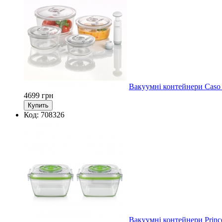
Вакуумні контейнери Caso
4699
грн
Код: 708326
Вакуумні контейнери Princ