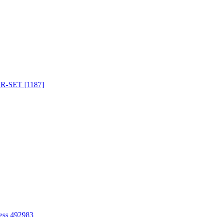
 R-SET [1187]
ess 492983