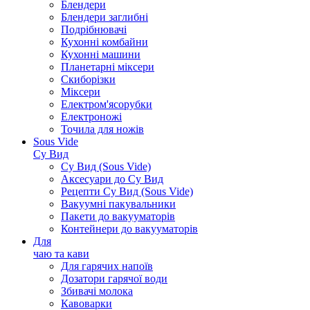
Блендери
Блендери заглибні
Подрібнювачі
Кухонні комбайни
Кухонні машини
Планетарні міксери
Скиборізки
Міксери
Електром'ясорубки
Електроножі
Точила для ножів
Sous Vide
Су Вид
Су Вид (Sous Vide)
Аксесуари до Су Вид
Рецепти Су Вид (Sous Vide)
Вакуумні пакувальники
Пакети до вакууматорів
Контейнери до вакууматорів
Для
чаю та кави
Для гарячих напоїв
Дозатори гарячої води
Збивачі молока
Кавоварки