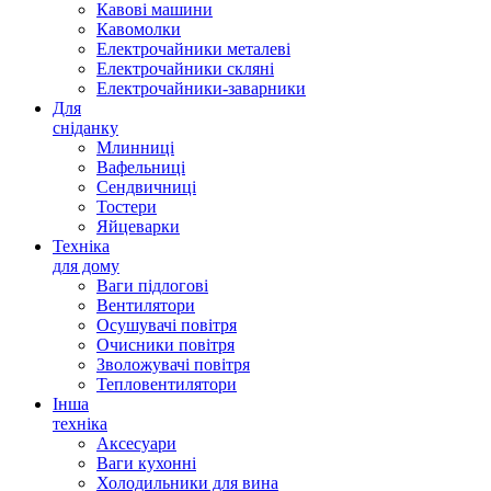
Кавові машини
Кавомолки
Електрочайники металеві
Електрочайники скляні
Електрочайники-заварники
Для
сніданку
Млинниці
Вафельниці
Сендвичниці
Тостери
Яйцеварки
Техніка
для дому
Ваги підлогові
Вентилятори
Осушувачі повітря
Очисники повітря
Зволожувачі повітря
Тепловентилятори
Інша
техніка
Аксесуари
Ваги кухонні
Холодильники для вина