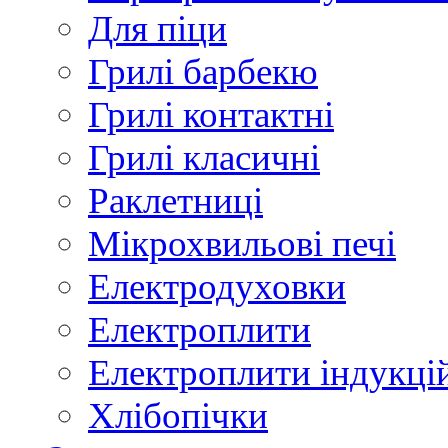
Для піци
Грилі барбекю
Грилі контактні
Грилі класичні
Раклетниці
Мікрохвильові печі
Електродуховки
Електроплити
Електроплити індукці
Хлібопічки