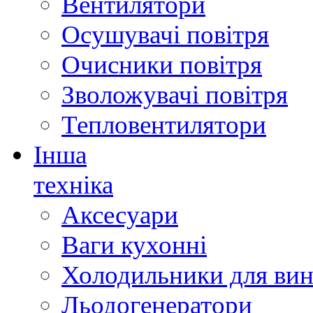
Вентилятори
Осушувачі повітря
Очисники повітря
Зволожувачі повітря
Тепловентилятори
Інша
техніка
Аксесуари
Ваги кухонні
Холодильники для вин
Льодогенератори