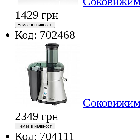
Соковижима
1429
грн
Код: 702468
Соковижима
2349
грн
Код: 704111