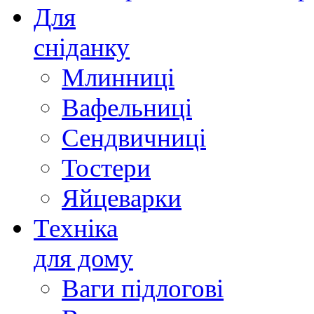
Для
сніданку
Млинниці
Вафельниці
Сендвичниці
Тостери
Яйцеварки
Техніка
для дому
Ваги підлогові