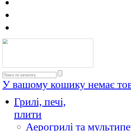
У вашому кошику немає тов
Грилі, печі,
плити
Аерогрилі та мультипе