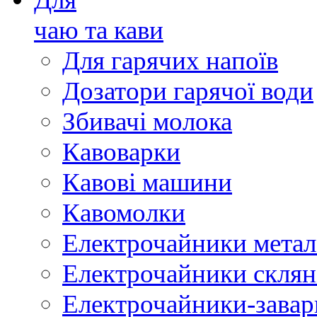
чаю та кави
Для гарячих напоїв
Дозатори гарячої води
Збивачі молока
Кавоварки
Кавові машини
Кавомолки
Електрочайники метал
Електрочайники склян
Електрочайники-зава