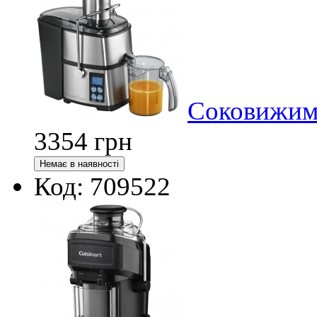
Соковижима
3354
грн
Код: 709522