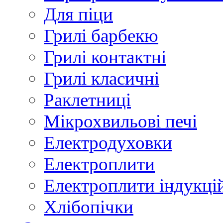
Для піци
Грилі барбекю
Грилі контактні
Грилі класичні
Раклетниці
Мікрохвильові печі
Електродуховки
Електроплити
Електроплити індукці
Хлібопічки