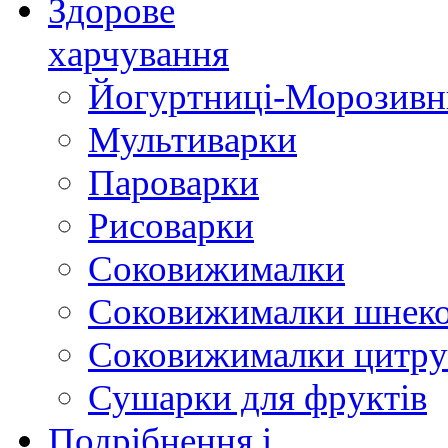
Здорове
харчування
Йогуртниці-Морозивн
Мультиварки
Пароварки
Рисоварки
Соковижималки
Соковижималки шнеко
Соковижималки цитру
Сушарки для фруктів
Подрібнення і