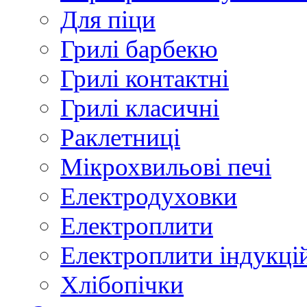
Для піци
Грилі барбекю
Грилі контактні
Грилі класичні
Раклетниці
Мікрохвильові печі
Електродуховки
Електроплити
Електроплити індукці
Хлібопічки