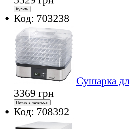
Код: 703238
Сушарка дл
3369
грн
Код: 708392