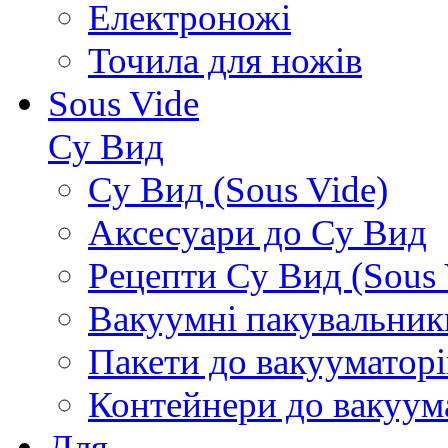
Електроножі
Точила для ножів
Sous Vide
Су Вид
Су Вид (Sous Vide)
Аксесуари до Су Вид
Рецепти Су Вид (Sous 
Вакуумні пакувальник
Пакети до вакууматорі
Контейнери до вакуум
Для