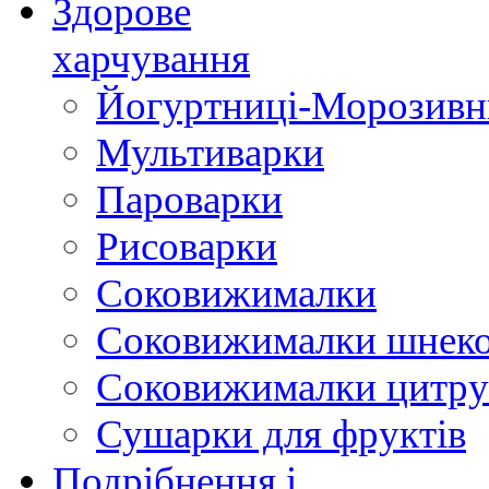
Здорове
харчування
Йогуртниці-Морозивн
Мультиварки
Пароварки
Рисоварки
Соковижималки
Соковижималки шнеко
Соковижималки цитру
Сушарки для фруктів
Подрібнення і