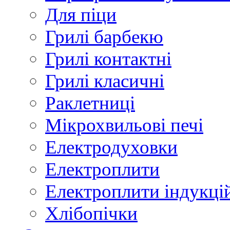
Для піци
Грилі барбекю
Грилі контактні
Грилі класичні
Раклетниці
Мікрохвильові печі
Електродуховки
Електроплити
Електроплити індукці
Хлібопічки