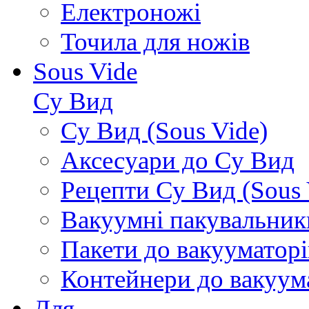
Електроножі
Точила для ножів
Sous Vide
Су Вид
Су Вид (Sous Vide)
Аксесуари до Су Вид
Рецепти Су Вид (Sous 
Вакуумні пакувальник
Пакети до вакууматорі
Контейнери до вакуум
Для