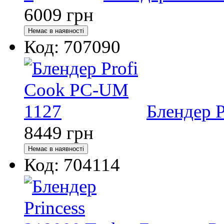
6009
грн
Код: 707090
Блендер 
8449
грн
Код: 704114