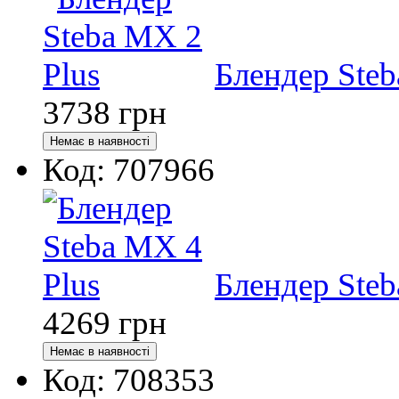
Блендер Steb
3738
грн
Код: 707966
Блендер Steb
4269
грн
Код: 708353