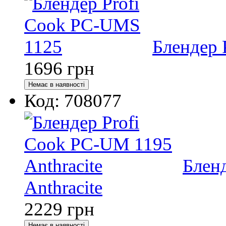
Блендер 
1696
грн
Код: 708077
Блен
Anthracite
2229
грн