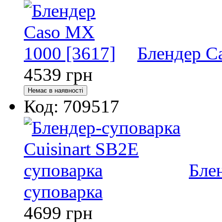
Блендер C
4539
грн
Код: 709517
Бле
суповарка
4699
грн