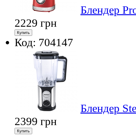
Блендер Pr
2229
грн
Код: 704147
Блендер St
2399
грн