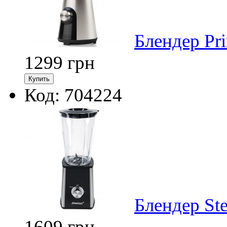
Блендер Pr
1299
грн
Код: 704224
Блендер St
1609
грн