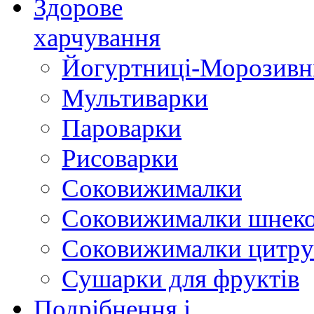
Здорове
харчування
Йогуртниці-Морозивн
Мультиварки
Пароварки
Рисоварки
Соковижималки
Соковижималки шнеко
Соковижималки цитру
Сушарки для фруктів
Подрібнення і