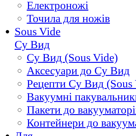
Електроножі
Точила для ножів
Sous Vide
Су Вид
Су Вид (Sous Vide)
Аксесуари до Су Вид
Рецепти Су Вид (Sous 
Вакуумні пакувальник
Пакети до вакууматорі
Контейнери до вакуум
Для