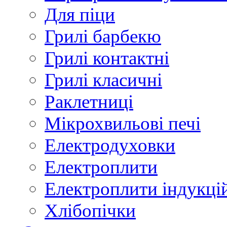
Для піци
Грилі барбекю
Грилі контактні
Грилі класичні
Раклетниці
Мікрохвильові печі
Електродуховки
Електроплити
Електроплити індукці
Хлібопічки