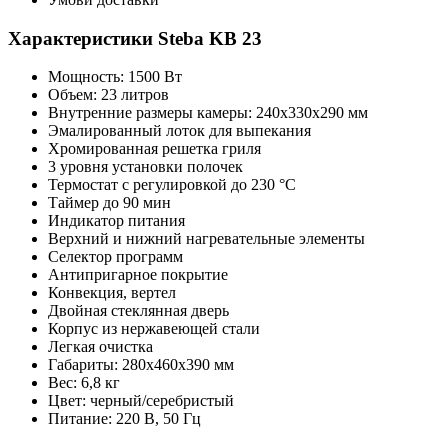
Характеристики Steba KB 23
Мощность: 1500 Вт
Объем: 23 литров
Внутренние размеры камеры: 240х330х290 мм
Эмалированный лоток для выпекания
Хромированная решетка гриля
3 уровня установки полочек
Термостат с регулировкой до 230 °С
Таймер до 90 мин
Индикатор питания
Верхний и нижний нагревательные элементы
Селектор программ
Антипригарное покрытие
Конвекция, вертел
Двойная стеклянная дверь
Корпус из нержавеющей стали
Легкая очистка
Габариты: 280х460х390 мм
Вес: 6,8 кг
Цвет: черный/серебристый
Питание: 220 В, 50 Гц