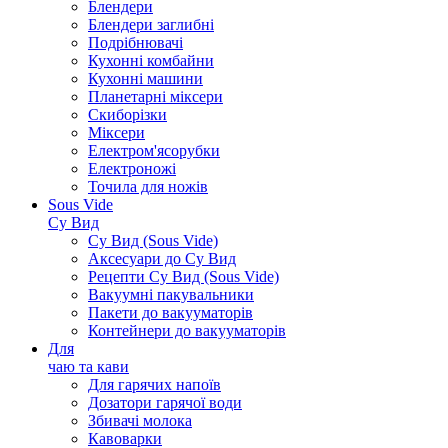
Блендери
Блендери заглибні
Подрібнювачі
Кухонні комбайни
Кухонні машини
Планетарні міксери
Скиборізки
Міксери
Електром'ясорубки
Електроножі
Точила для ножів
Sous Vide
Су Вид
Су Вид (Sous Vide)
Аксесуари до Су Вид
Рецепти Су Вид (Sous Vide)
Вакуумні пакувальники
Пакети до вакууматорів
Контейнери до вакууматорів
Для
чаю та кави
Для гарячих напоїв
Дозатори гарячої води
Збивачі молока
Кавоварки