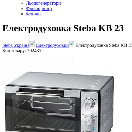
Льодогенератори
Фритюрниці
Фондю
Електродуховка Steba KB 23
Steba Україна
Електродуховки
Електродуховка Steba KB 2
Код товару: 702435