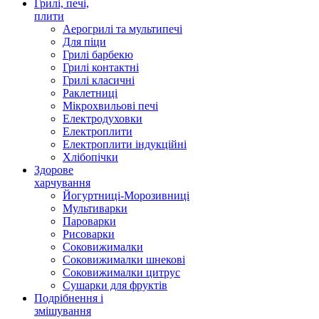
Грилі, печі,
плити
Аерогрилі та мультипечі
Для піци
Грилі барбекю
Грилі контактні
Грилі класичні
Раклетниці
Мікрохвильові печі
Електродуховки
Електроплити
Електроплити індукційні
Хлібопічки
Здорове
харчування
Йогуртниці-Морозивниці
Мультиварки
Пароварки
Рисоварки
Соковижималки
Соковижималки шнекові
Соковижималки цитрус
Сушарки для фруктів
Подрібнення і
змішування