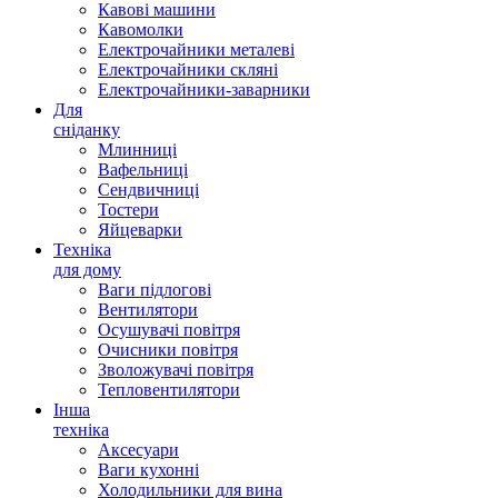
Кавові машини
Кавомолки
Електрочайники металеві
Електрочайники скляні
Електрочайники-заварники
Для
сніданку
Млинниці
Вафельниці
Сендвичниці
Тостери
Яйцеварки
Техніка
для дому
Ваги підлогові
Вентилятори
Осушувачі повітря
Очисники повітря
Зволожувачі повітря
Тепловентилятори
Інша
техніка
Аксесуари
Ваги кухонні
Холодильники для вина