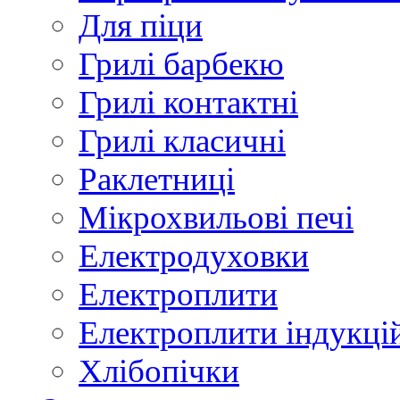
Для піци
Грилі барбекю
Грилі контактні
Грилі класичні
Раклетниці
Мікрохвильові печі
Електродуховки
Електроплити
Електроплити індукці
Хлібопічки