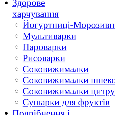
Здорове
харчування
Йогуртниці-Морозивн
Мультиварки
Пароварки
Рисоварки
Соковижималки
Соковижималки шнеко
Соковижималки цитру
Сушарки для фруктів
Подрібнення і