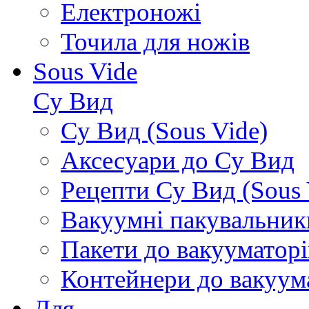
Електроножі
Точила для ножів
Sous Vide
Су Вид
Су Вид (Sous Vide)
Аксесуари до Су Вид
Рецепти Су Вид (Sous 
Вакуумні пакувальник
Пакети до вакууматорі
Контейнери до вакуум
Для