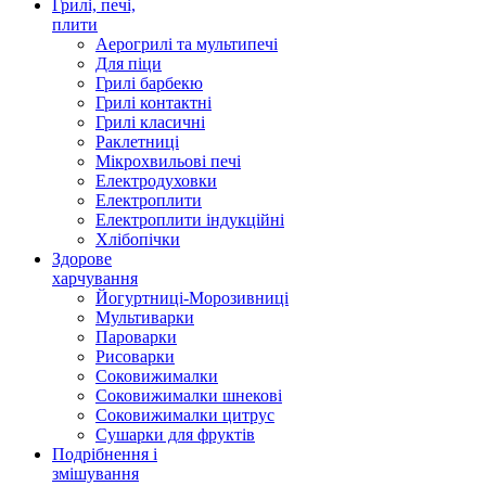
Грилі, печі,
плити
Аерогрилі та мультипечі
Для піци
Грилі барбекю
Грилі контактні
Грилі класичні
Раклетниці
Мікрохвильові печі
Електродуховки
Електроплити
Електроплити індукційні
Хлібопічки
Здорове
харчування
Йогуртниці-Морозивниці
Мультиварки
Пароварки
Рисоварки
Соковижималки
Соковижималки шнекові
Соковижималки цитрус
Сушарки для фруктів
Подрібнення і
змішування