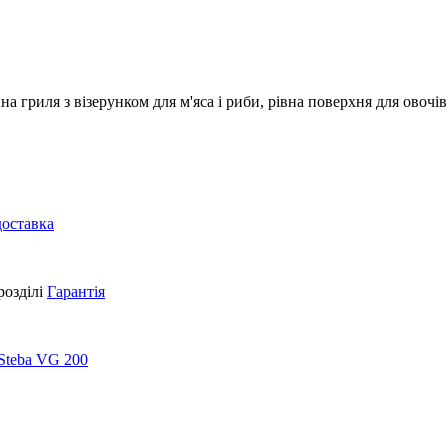
а гриля з візерунком для м'яса і риби, рівна поверхня для овоч
доставка
розділі
Гарантія
Steba VG 200