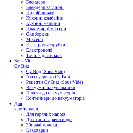
Блендери
Блендери заглибні
Подрібнювачі
Кухонні комбайни
Кухонні машини
Планетарні міксери
Скиборізки
Міксери
Електром'ясорубки
Електроножі
Точила для ножів
Sous Vide
Су Вид
Су Вид (Sous Vide)
Аксесуари до Су Вид
Рецепти Су Вид (Sous Vide)
Вакуумні пакувальники
Пакети до вакууматорів
Контейнери до вакууматорів
Для
чаю та кави
Для гарячих напоїв
Дозатори гарячої води
Збивачі молока
Кавоварки