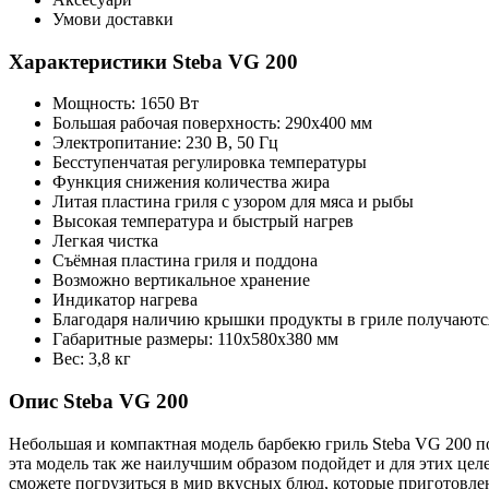
Умови доставки
Характеристики Steba VG 200
Мощность: 1650 Вт
Большая рабочая поверхность: 290x400 мм
Электропитание: 230 В, 50 Гц
Бесступенчатая регулировка температуры
Функция снижения количества жира
Литая пластина гриля с узором для мяса и рыбы
Высокая температура и быстрый нагрев
Легкая чистка
Съёмная пластина гриля и поддона
Возможно вертикальное хранение
Индикатор нагрева
Благодаря наличию крышки продукты в гриле получают
Габаритные размеры: 110x580x380 мм
Вес: 3,8 кг
Опис Steba VG 200
Небольшая и компактная модель барбекю гриль Steba VG 200 по
эта модель так же наилучшим образом подойдет и для этих целе
сможете погрузиться в мир вкусных блюд, которые приготовл