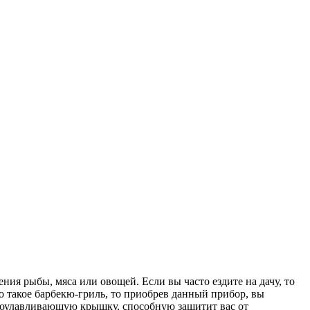
ия рыбы, мяса или овощей. Если вы часто ездите на дачу, то
то такое барбекю-гриль, то приобрев данный прибор, вы
гоулавливающую крышку, способную защитит вас от