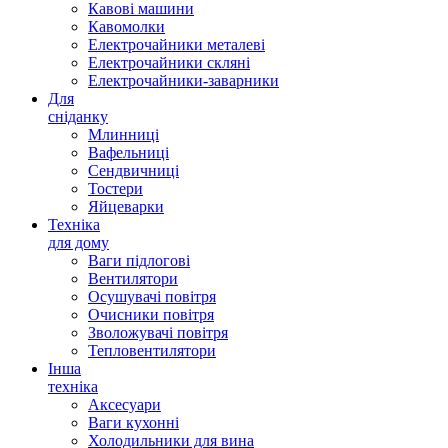
Кавові машини
Кавомолки
Електрочайники металеві
Електрочайники скляні
Електрочайники-заварники
Для
сніданку
Млинниці
Вафельниці
Сендвичниці
Тостери
Яйцеварки
Техніка
для дому
Ваги підлогові
Вентилятори
Осушувачі повітря
Очисники повітря
Зволожувачі повітря
Тепловентилятори
Інша
техніка
Аксесуари
Ваги кухонні
Холодильники для вина