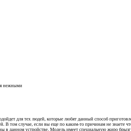
ся нежными
дойдет для тех людей, которые любят данный способ приготовлен
й. В том случае, если вы еще по каким-то причинам не знаете ч
ены в данном устройстве. Модель имеет специальную жиро брыз