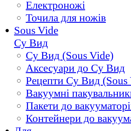
Електроножі
Точила для ножів
Sous Vide
Су Вид
Су Вид (Sous Vide)
Аксесуари до Су Вид
Рецепти Су Вид (Sous 
Вакуумні пакувальник
Пакети до вакууматорі
Контейнери до вакуум
Для