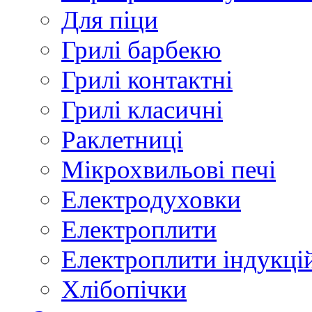
Для піци
Грилі барбекю
Грилі контактні
Грилі класичні
Раклетниці
Мікрохвильові печі
Електродуховки
Електроплити
Електроплити індукці
Хлібопічки