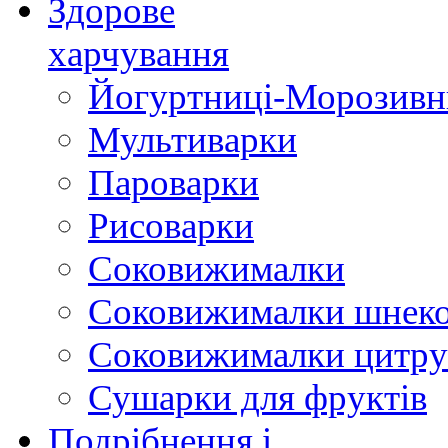
Здорове
харчування
Йогуртниці-Морозивн
Мультиварки
Пароварки
Рисоварки
Соковижималки
Соковижималки шнеко
Соковижималки цитру
Сушарки для фруктів
Подрібнення і