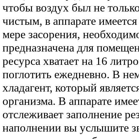
чтобы воздух был не тольк
чистым, в аппарате имеетс
мере засорения, необходим
предназначена для помещен
ресурса хватает на 16 литр
поглотить ежедневно. В не
хладагент, который являетс
организма. В аппарате имее
отслеживает заполнение рез
наполнении вы услышите з