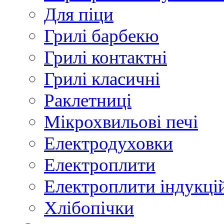
Для піци
Грилі барбекю
Грилі контактні
Грилі класичні
Раклетниці
Мікрохвильові печі
Електродуховки
Електроплити
Електроплити індукці
Хлібопічки