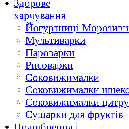
Здорове
харчування
Йогуртниці-Морозивн
Мультиварки
Пароварки
Рисоварки
Соковижималки
Соковижималки шнеко
Соковижималки цитру
Сушарки для фруктів
Подрібнення і