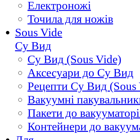
Електроножі
Точила для ножів
Sous Vide
Су Вид
Су Вид (Sous Vide)
Аксесуари до Су Вид
Рецепти Су Вид (Sous 
Вакуумні пакувальник
Пакети до вакууматорі
Контейнери до вакуум
Для