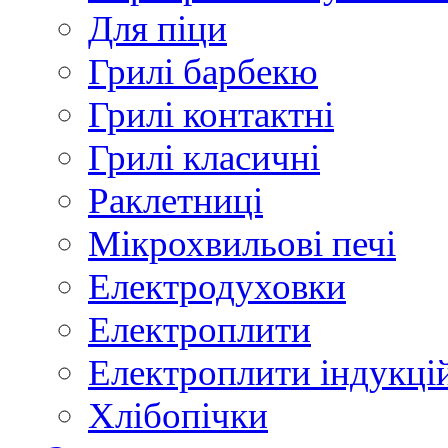
Для піци
Грилі барбекю
Грилі контактні
Грилі класичні
Раклетниці
Мікрохвильові печі
Електродуховки
Електроплити
Електроплити індукці
Хлібопічки