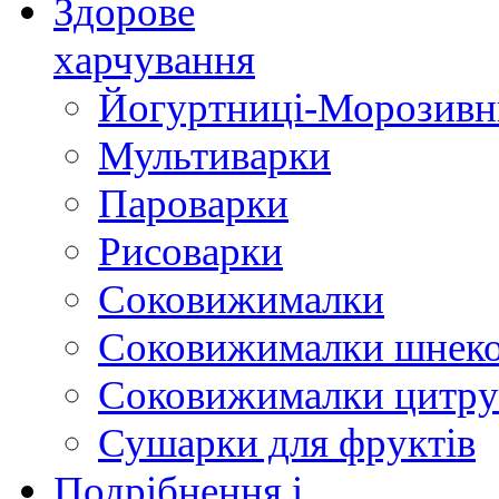
Здорове
харчування
Йогуртниці-Морозивн
Мультиварки
Пароварки
Рисоварки
Соковижималки
Соковижималки шнеко
Соковижималки цитру
Сушарки для фруктів
Подрібнення і