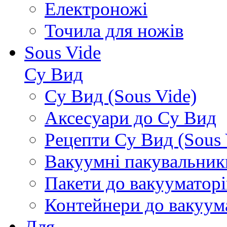
Електроножі
Точила для ножів
Sous Vide
Су Вид
Су Вид (Sous Vide)
Аксесуари до Су Вид
Рецепти Су Вид (Sous 
Вакуумні пакувальник
Пакети до вакууматорі
Контейнери до вакуум
Для