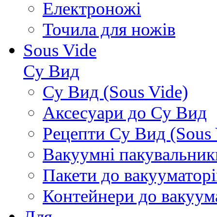
Електроножі
Точила для ножів
Sous Vide
Су Вид
Су Вид (Sous Vide)
Аксесуари до Су Вид
Рецепти Су Вид (Sous 
Вакуумні пакувальник
Пакети до вакууматорі
Контейнери до вакуум
Для