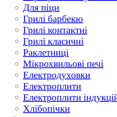
Для піци
Грилі барбекю
Грилі контактні
Грилі класичні
Раклетниці
Мікрохвильові печі
Електродуховки
Електроплити
Електроплити індукці
Хлібопічки