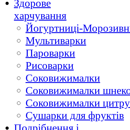
Здорове
харчування
Йогуртниці-Морозивн
Мультиварки
Пароварки
Рисоварки
Соковижималки
Соковижималки шнеко
Соковижималки цитру
Сушарки для фруктів
Подрібнення і