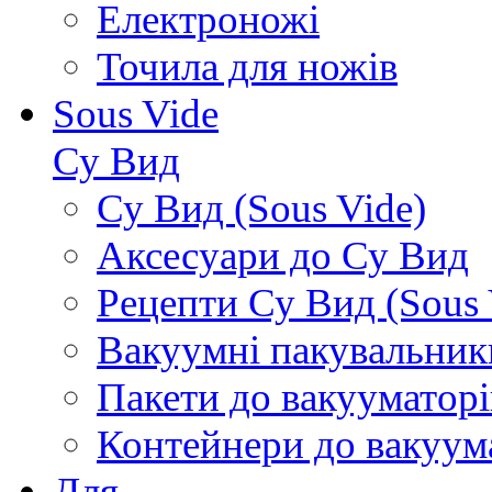
Електроножі
Точила для ножів
Sous Vide
Су Вид
Су Вид (Sous Vide)
Аксесуари до Су Вид
Рецепти Су Вид (Sous 
Вакуумні пакувальник
Пакети до вакууматорі
Контейнери до вакуум
Для