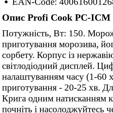
EAN-Code: 40061600126
Опис Profi Cook PC-ICM 
Потужність, Вт: 150. Моро
приготування морозива, йо
сорбету. Корпус із нержаві
світлодіодний дисплей. Ци
налаштуванням часу (1-60 хв
приготування - 20-25 хв. Д
Крига одним натисканням кн
почніть і насолоджуйтесь ч