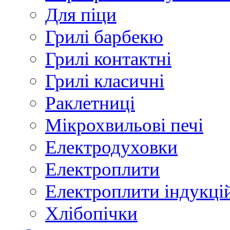
Для піци
Грилі барбекю
Грилі контактні
Грилі класичні
Раклетниці
Мікрохвильові печі
Електродуховки
Електроплити
Електроплити індукці
Хлібопічки