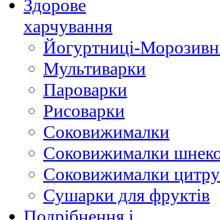
Здорове
харчування
Йогуртниці-Морозивн
Мультиварки
Пароварки
Рисоварки
Соковижималки
Соковижималки шнеко
Соковижималки цитру
Сушарки для фруктів
Подрібнення і