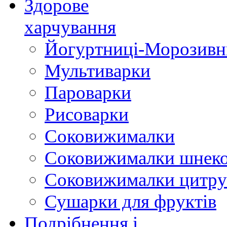
Здорове
харчування
Йогуртниці-Морозивн
Мультиварки
Пароварки
Рисоварки
Соковижималки
Соковижималки шнеко
Соковижималки цитру
Сушарки для фруктів
Подрібнення і