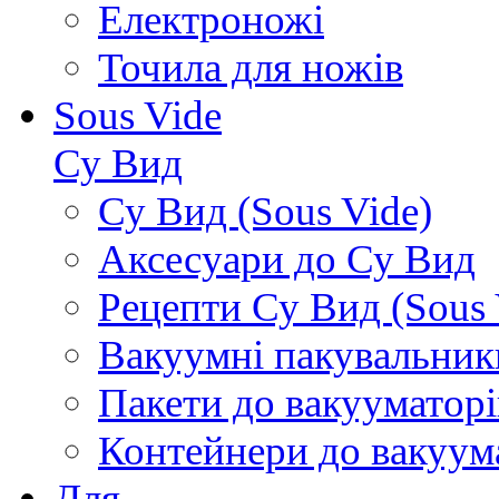
Електроножі
Точила для ножів
Sous Vide
Су Вид
Су Вид (Sous Vide)
Аксесуари до Су Вид
Рецепти Су Вид (Sous 
Вакуумні пакувальник
Пакети до вакууматорі
Контейнери до вакуум
Для