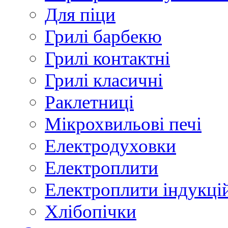
Для піци
Грилі барбекю
Грилі контактні
Грилі класичні
Раклетниці
Мікрохвильові печі
Електродуховки
Електроплити
Електроплити індукці
Хлібопічки