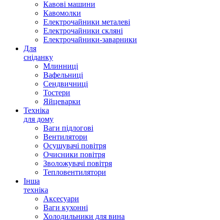
Кавові машини
Кавомолки
Електрочайники металеві
Електрочайники скляні
Електрочайники-заварники
Для
сніданку
Млинниці
Вафельниці
Сендвичниці
Тостери
Яйцеварки
Техніка
для дому
Ваги підлогові
Вентилятори
Осушувачі повітря
Очисники повітря
Зволожувачі повітря
Тепловентилятори
Інша
техніка
Аксесуари
Ваги кухонні
Холодильники для вина