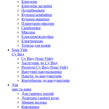
Блендери
Блендери заглибні
Подрібнювачі
Кухонні комбайни
Кухонні машини
Планетарні міксери
Скиборізки
Міксери
Електром'ясорубки
Електроножі
Точила для ножів
Sous Vide
Су Вид
Су Вид (Sous Vide)
Аксесуари до Су Вид
Рецепти Су Вид (Sous Vide)
Вакуумні пакувальники
Пакети до вакууматорів
Контейнери до вакууматорів
Для
чаю та кави
Для гарячих напоїв
Дозатори гарячої води
Збивачі молока
Кавоварки