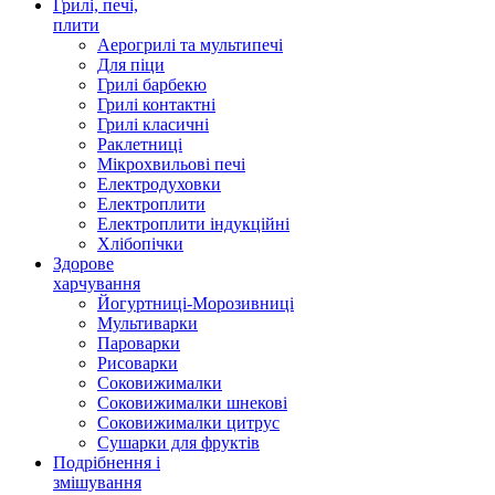
Грилі, печі,
плити
Аерогрилі та мультипечі
Для піци
Грилі барбекю
Грилі контактні
Грилі класичні
Раклетниці
Мікрохвильові печі
Електродуховки
Електроплити
Електроплити індукційні
Хлібопічки
Здорове
харчування
Йогуртниці-Морозивниці
Мультиварки
Пароварки
Рисоварки
Соковижималки
Соковижималки шнекові
Соковижималки цитрус
Сушарки для фруктів
Подрібнення і
змішування