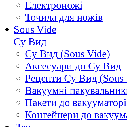
Електроножі
Точила для ножів
Sous Vide
Су Вид
Су Вид (Sous Vide)
Аксесуари до Су Вид
Рецепти Су Вид (Sous 
Вакуумні пакувальник
Пакети до вакууматорі
Контейнери до вакуум
Для