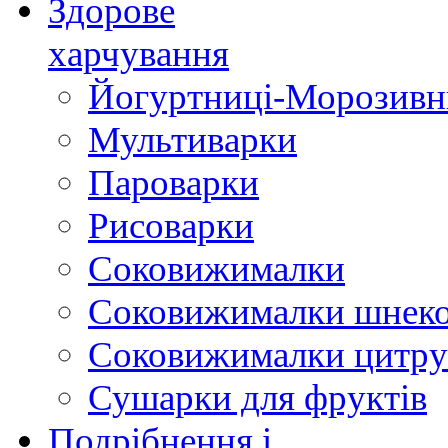
Здорове
харчування
Йогуртниці-Морозивн
Мультиварки
Пароварки
Рисоварки
Соковижималки
Соковижималки шнеко
Соковижималки цитру
Сушарки для фруктів
Подрібнення і