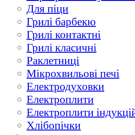
Для піци
Грилі барбекю
Грилі контактні
Грилі класичні
Раклетниці
Мікрохвильові печі
Електродуховки
Електроплити
Електроплити індукці
Хлібопічки