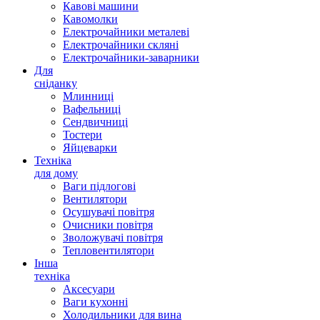
Кавові машини
Кавомолки
Електрочайники металеві
Електрочайники скляні
Електрочайники-заварники
Для
сніданку
Млинниці
Вафельниці
Сендвичниці
Тостери
Яйцеварки
Техніка
для дому
Ваги підлогові
Вентилятори
Осушувачі повітря
Очисники повітря
Зволожувачі повітря
Тепловентилятори
Інша
техніка
Аксесуари
Ваги кухонні
Холодильники для вина