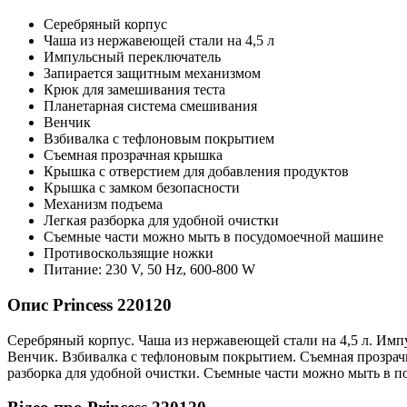
Серебряный корпус
Чаша из нержавеющей стали на 4,5 л
Импульсный переключатель
Запирается защитным механизмом
Крюк для замешивания теста
Планетарная система смешивания
Венчик
Взбивалка с тефлоновым покрытием
Съемная прозрачная крышка
Крышка с отверстием для добавления продуктов
Крышка с замком безопасности
Механизм подъема
Легкая разборка для удобной очистки
Съемные части можно мыть в посудомоечной машине
Противоскользящие ножки
Питание: 230 V, 50 Hz, 600-800 W
Опис Princess 220120
Серебряный корпус. Чаша из нержавеющей стали на 4,5 л. Имп
Венчик. Взбивалка с тефлоновым покрытием. Съемная прозрачн
разборка для удобной очистки. Съемные части можно мыть в п