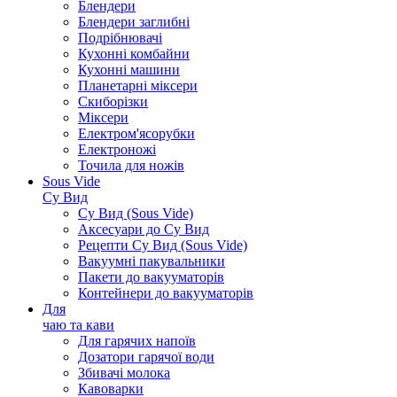
Блендери
Блендери заглибні
Подрібнювачі
Кухонні комбайни
Кухонні машини
Планетарні міксери
Скиборізки
Міксери
Електром'ясорубки
Електроножі
Точила для ножів
Sous Vide
Су Вид
Су Вид (Sous Vide)
Аксесуари до Су Вид
Рецепти Су Вид (Sous Vide)
Вакуумні пакувальники
Пакети до вакууматорів
Контейнери до вакууматорів
Для
чаю та кави
Для гарячих напоїв
Дозатори гарячої води
Збивачі молока
Кавоварки