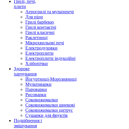
Грилі, печі,
плити
Аерогрилі та мультипечі
Для піци
Грилі барбекю
Грилі контактні
Грилі класичні
Раклетниці
Мікрохвильові печі
Електродуховки
Електроплити
Електроплити індукційні
Хлібопічки
Здорове
харчування
Йогуртниці-Морозивниці
Мультиварки
Пароварки
Рисоварки
Соковижималки
Соковижималки шнекові
Соковижималки цитрус
Сушарки для фруктів
Подрібнення і
змішування