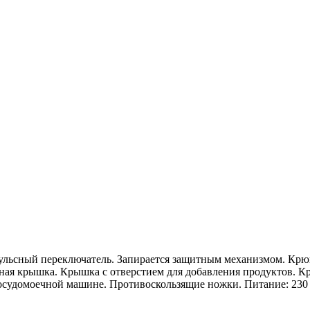
ульсный переключатель. Запирается защитным механизмом. Крюк
ая крышка. Крышка с отверстием для добавления продуктов. Кр
осудомоечной машине. Противоскользящие ножки. Питание: 230 