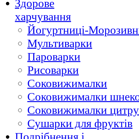
Здорове
харчування
Йогуртниці-Морозивн
Мультиварки
Пароварки
Рисоварки
Соковижималки
Соковижималки шнеко
Соковижималки цитру
Сушарки для фруктів
Подрібнення і