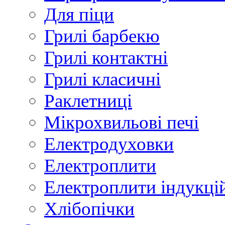
Для піци
Грилі барбекю
Грилі контактні
Грилі класичні
Раклетниці
Мікрохвильові печі
Електродуховки
Електроплити
Електроплити індукці
Хлібопічки