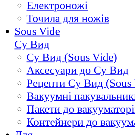
Електроножі
Точила для ножів
Sous Vide
Су Вид
Су Вид (Sous Vide)
Аксесуари до Су Вид
Рецепти Су Вид (Sous 
Вакуумні пакувальник
Пакети до вакууматорі
Контейнери до вакуум
Для