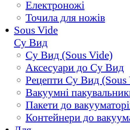
Електроножі
Точила для ножів
Sous Vide
Су Вид
Су Вид (Sous Vide)
Аксесуари до Су Вид
Рецепти Су Вид (Sous 
Вакуумні пакувальник
Пакети до вакууматорі
Контейнери до вакуум
Для