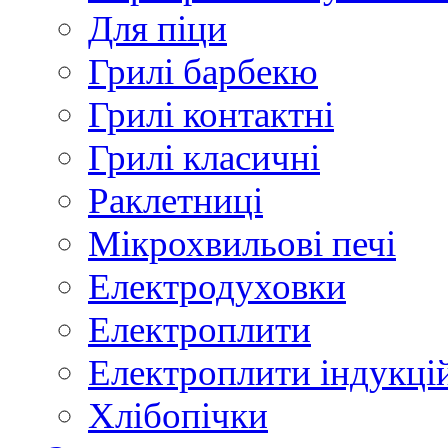
Для піци
Грилі барбекю
Грилі контактні
Грилі класичні
Раклетниці
Мікрохвильові печі
Електродуховки
Електроплити
Електроплити індукці
Хлібопічки