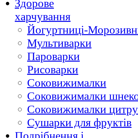
Здорове
харчування
Йогуртниці-Морозивн
Мультиварки
Пароварки
Рисоварки
Соковижималки
Соковижималки шнеко
Соковижималки цитру
Сушарки для фруктів
Подрібнення і