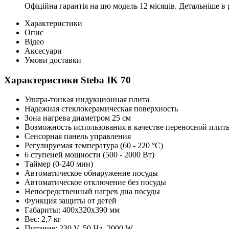
Офіційна гарантія на цю модель 12 місяців. Детальніше в 
Характеристики
Опис
Відео
Аксесуари
Умови доставки
Характеристики Steba IK 70
Ультра-тонкая индукционная плита
Надежная стеклокерамическая поверхность
Зона нагрева диаметром 25 см
Возможность использования в качестве переносной плит
Сенсорная панель управления
Регулируемая температура (60 - 220 °C)
6 ступеней мощности (500 - 2000 Вт)
Таймер (0-240 мин)
Автоматическое обнаружение посуды
Автоматическое отключение без посуды
Непосредственный нагрев дна посуды
Функция защиты от детей
Габариты: 400x320x390 мм
Вес: 2,7 кг
Питание: 230 V, 50 Hz, 2000 W