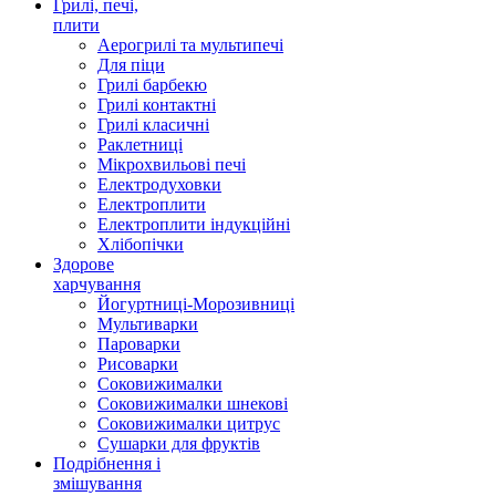
Грилі, печі,
плити
Аерогрилі та мультипечі
Для піци
Грилі барбекю
Грилі контактні
Грилі класичні
Раклетниці
Мікрохвильові печі
Електродуховки
Електроплити
Електроплити індукційні
Хлібопічки
Здорове
харчування
Йогуртниці-Морозивниці
Мультиварки
Пароварки
Рисоварки
Соковижималки
Соковижималки шнекові
Соковижималки цитрус
Сушарки для фруктів
Подрібнення і
змішування