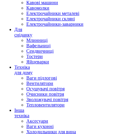
Кавові машини
Кавомолки
Електрочайники металеві
Електрочайники скляні
Електрочайники-заварники
Для
сніданку
Млинниці
Вафельниці
Сендвичниці
Тостери
Яйцеварки
Техніка
для дому
Ваги підлогові
Вентилятори
Осушувачі повітря
Очисники повітря
Зволожувачі повітря
Тепловентилятори
Інша
техніка
Аксесуари
Ваги кухонні
Холодильники для вина