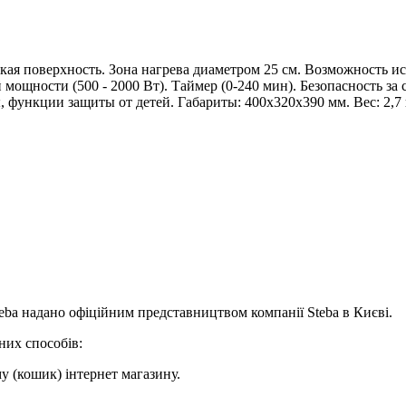
кая поверхность. Зона нагрева диаметром 25 см. Возможность ис
й мощности (500 - 2000 Вт). Таймер (0-240 мин). Безопасность з
 функции защиты от детей. Габариты: 400x320x390 мм. Вес: 2,7 к
Steba надано офіційним представництвом компанії Steba в Києві.
них способів:
 (кошик) інтернет магазину.