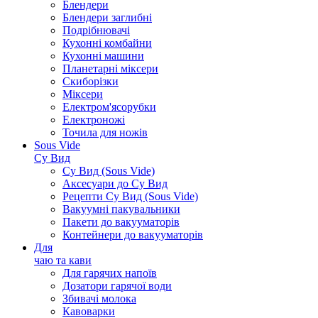
Блендери
Блендери заглибні
Подрібнювачі
Кухонні комбайни
Кухонні машини
Планетарні міксери
Скиборізки
Міксери
Електром'ясорубки
Електроножі
Точила для ножів
Sous Vide
Су Вид
Су Вид (Sous Vide)
Аксесуари до Су Вид
Рецепти Су Вид (Sous Vide)
Вакуумні пакувальники
Пакети до вакууматорів
Контейнери до вакууматорів
Для
чаю та кави
Для гарячих напоїв
Дозатори гарячої води
Збивачі молока
Кавоварки