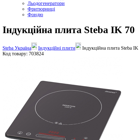
Льодогенератори
Фритюрниці
Фондю
Індукційна плита Steba IK 70
Steba Україна
Індукційні плити
Індукційна плита Steba IK
Код товару: 703824