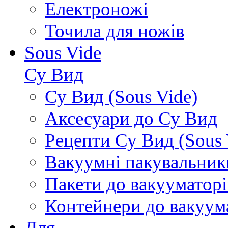
Електроножі
Точила для ножів
Sous Vide
Су Вид
Су Вид (Sous Vide)
Аксесуари до Су Вид
Рецепти Су Вид (Sous 
Вакуумні пакувальник
Пакети до вакууматорі
Контейнери до вакуум
Для