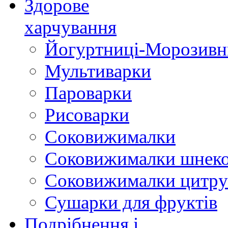
Здорове
харчування
Йогуртниці-Морозивн
Мультиварки
Пароварки
Рисоварки
Соковижималки
Соковижималки шнеко
Соковижималки цитру
Сушарки для фруктів
Подрібнення і