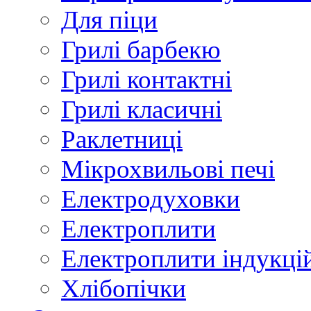
Для піци
Грилі барбекю
Грилі контактні
Грилі класичні
Раклетниці
Мікрохвильові печі
Електродуховки
Електроплити
Електроплити індукці
Хлібопічки