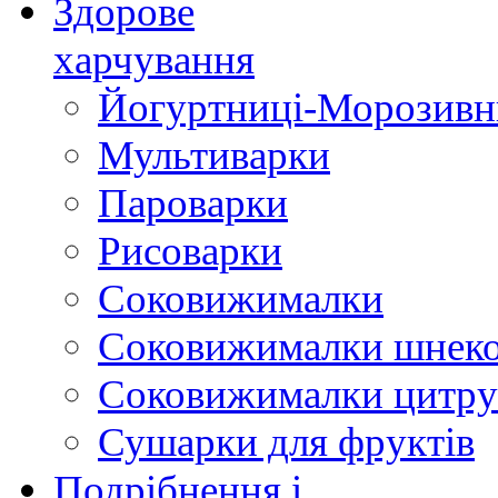
Здорове
харчування
Йогуртниці-Морозивн
Мультиварки
Пароварки
Рисоварки
Соковижималки
Соковижималки шнеко
Соковижималки цитру
Сушарки для фруктів
Подрібнення і