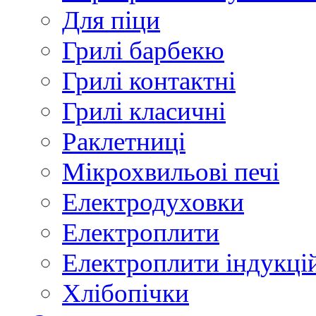
Для піци
Грилі барбекю
Грилі контактні
Грилі класичні
Раклетниці
Мікрохвильові печі
Електродуховки
Електроплити
Електроплити індукці
Хлібопічки