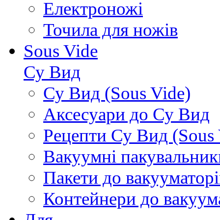
Електроножі
Точила для ножів
Sous Vide
Су Вид
Су Вид (Sous Vide)
Аксесуари до Су Вид
Рецепти Су Вид (Sous 
Вакуумні пакувальник
Пакети до вакууматорі
Контейнери до вакуум
Для