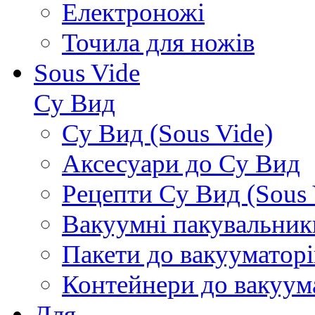
Електроножі
Точила для ножів
Sous Vide
Су Вид
Су Вид (Sous Vide)
Аксесуари до Су Вид
Рецепти Су Вид (Sous 
Вакуумні пакувальник
Пакети до вакууматорі
Контейнери до вакуум
Для