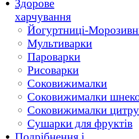
Здорове
харчування
Йогуртниці-Морозивн
Мультиварки
Пароварки
Рисоварки
Соковижималки
Соковижималки шнеко
Соковижималки цитру
Сушарки для фруктів
Подрібнення і