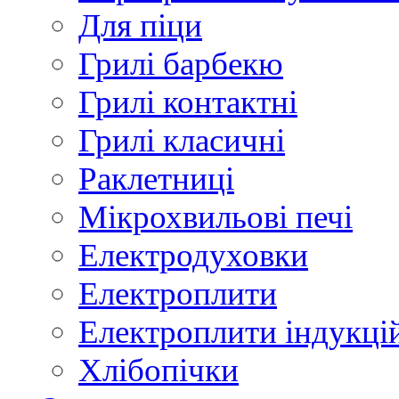
Для піци
Грилі барбекю
Грилі контактні
Грилі класичні
Раклетниці
Мікрохвильові печі
Електродуховки
Електроплити
Електроплити індукці
Хлібопічки