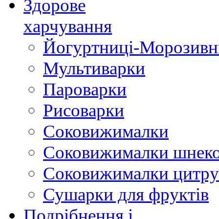
Здорове
харчування
Йогуртниці-Морозивн
Мультиварки
Пароварки
Рисоварки
Соковижималки
Соковижималки шнеко
Соковижималки цитру
Сушарки для фруктів
Подрібнення і