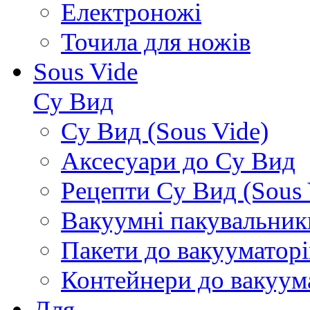
Електроножі
Точила для ножів
Sous Vide
Су Вид
Су Вид (Sous Vide)
Аксесуари до Су Вид
Рецепти Су Вид (Sous 
Вакуумні пакувальник
Пакети до вакууматорі
Контейнери до вакуум
Для