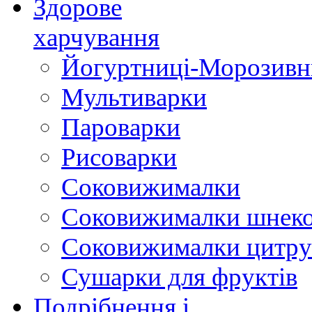
Здорове
харчування
Йогуртниці-Морозивн
Мультиварки
Пароварки
Рисоварки
Соковижималки
Соковижималки шнеко
Соковижималки цитру
Сушарки для фруктів
Подрібнення і