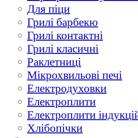
Для піци
Грилі барбекю
Грилі контактні
Грилі класичні
Раклетниці
Мікрохвильові печі
Електродуховки
Електроплити
Електроплити індукці
Хлібопічки