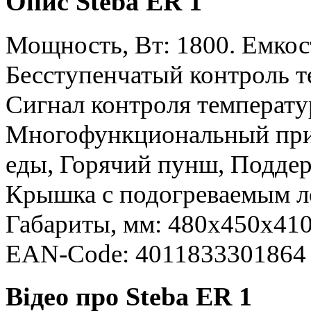
Опис Steba ER 1
Мощность, Вт: 1800. Емкост
Бесступенчатый контроль те
Сигнал контроля температу
Многофункциональный при
еды, Горячий пунш, Поддер
Крышка с подогреваемым лот
Габариты, мм: 480x450x410.
EAN-Code: 4011833301864
Відео про Steba ER 1