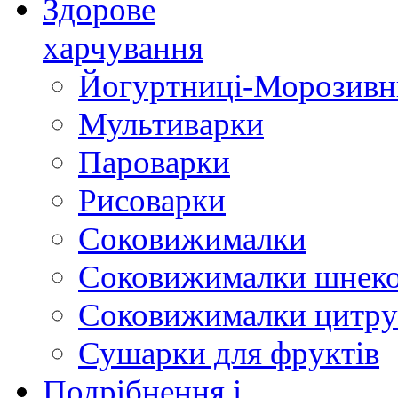
Здорове
харчування
Йогуртниці-Морозивн
Мультиварки
Пароварки
Рисоварки
Соковижималки
Соковижималки шнеко
Соковижималки цитру
Сушарки для фруктів
Подрібнення і