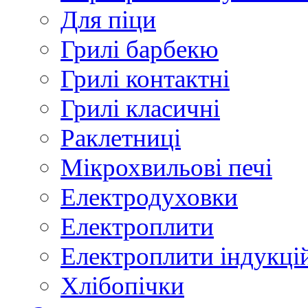
Для піци
Грилі барбекю
Грилі контактні
Грилі класичні
Раклетниці
Мікрохвильові печі
Електродуховки
Електроплити
Електроплити індукці
Хлібопічки