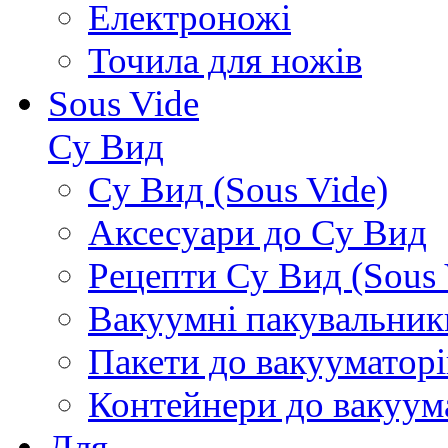
Електроножі
Точила для ножів
Sous Vide
Су Вид
Су Вид (Sous Vide)
Аксесуари до Су Вид
Рецепти Су Вид (Sous 
Вакуумні пакувальник
Пакети до вакууматорі
Контейнери до вакуум
Для