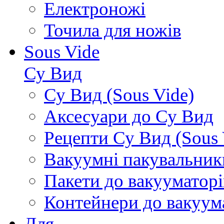
Електроножі
Точила для ножів
Sous Vide
Су Вид
Су Вид (Sous Vide)
Аксесуари до Су Вид
Рецепти Су Вид (Sous 
Вакуумні пакувальник
Пакети до вакууматорі
Контейнери до вакуум
Для