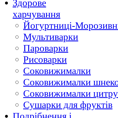
Здорове
харчування
Йогуртниці-Морозивн
Мультиварки
Пароварки
Рисоварки
Соковижималки
Соковижималки шнеко
Соковижималки цитру
Сушарки для фруктів
Подрібнення і