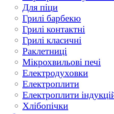
Для піци
Грилі барбекю
Грилі контактні
Грилі класичні
Раклетниці
Мікрохвильові печі
Електродуховки
Електроплити
Електроплити індукці
Хлібопічки