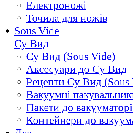
Електроножі
Точила для ножів
Sous Vide
Су Вид
Су Вид (Sous Vide)
Аксесуари до Су Вид
Рецепти Су Вид (Sous 
Вакуумні пакувальник
Пакети до вакууматорі
Контейнери до вакуум
Для