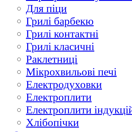
Для піци
Грилі барбекю
Грилі контактні
Грилі класичні
Раклетниці
Мікрохвильові печі
Електродуховки
Електроплити
Електроплити індукці
Хлібопічки