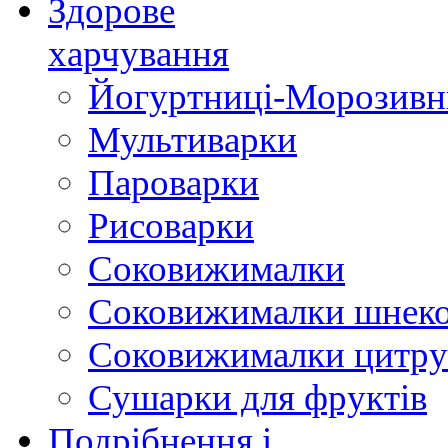
Здорове
харчування
Йогуртниці-Морозивн
Мультиварки
Пароварки
Рисоварки
Соковижималки
Соковижималки шнеко
Соковижималки цитру
Сушарки для фруктів
Подрібнення і